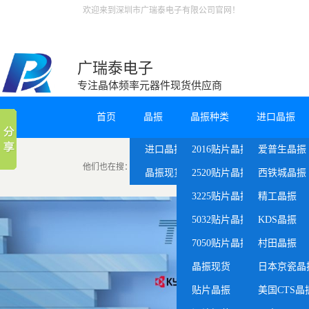
欢迎来到深圳市广瑞泰电子有限公司官网！
广瑞泰电子
专注晶体频率元器件现货供应商
首页
晶振
晶振种类
进口晶振
进口晶振
2016贴片晶振
爱普生晶振
他们也在搜：
主板晶振
贴片晶体
晶振厂家
进口晶
晶振现货
2520贴片晶振
西铁城晶振
3225贴片晶振
精工晶振
5032贴片晶振
KDS晶振
7050贴片晶振
村田晶振
晶振现货
日本京瓷晶
贴片晶振
美国CTS晶