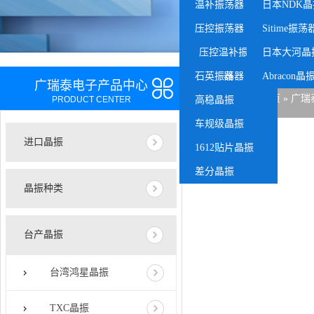
温补振荡器
日本NDK晶
压控振荡器
Sitime振荡
压控温补振荡
日本大河晶
石英振荡器
器
Abracon晶
广瑞泰电子产品中心
当前位置：
首页
»
广瑞
PRODUCT CENTER
高稳晶振
车规级晶振
进口晶振
1612贴片晶振
差分晶振
晶振种类
台产晶振
台湾鸿星晶振
TXC晶振